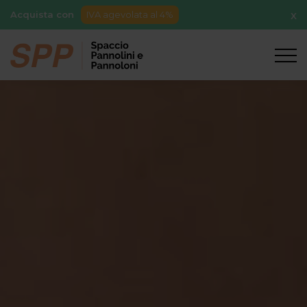
Acquista con
IVA agevolata al 4%
X