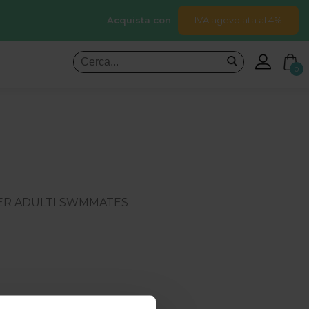
Acquista con
IVA agevolata al 4%
0
PER ADULTI SWMMATES