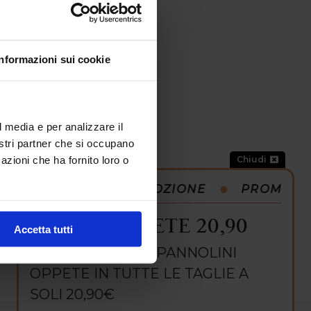
Informazioni sui cookie
l media e per analizzare il
nostri partner che si occupano
azioni che ha fornito loro o
Chiudi
OMOZIONE
PROMOZIONE
PROMOZI
PROMO OPPETE 20,90
Accetta tutti
PROMO OPPETE, PANNOLINI
OPPETE IN TUTTE LE TAGLIE A
SOLI 20,90€