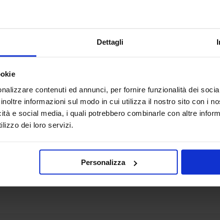
Dettagli
ookie
nalizzare contenuti ed annunci, per fornire funzionalità dei socia
NNOLONE PER PISCINA
inoltre informazioni sul modo in cui utilizza il nostro sito con i 
IMMATES
icità e social media, i quali potrebbero combinarle con altre inform
a pannoloni da piscina swimmates
lizzo dei loro servizi.
PR
partire da
33,00 €
Personalizza