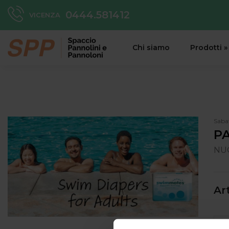
0444.581412
VICENZA
Chi siamo
Prodotti
»
Saba
PA
NU
Ar