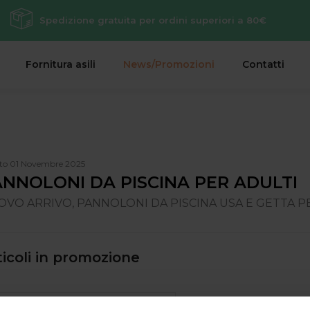
Spedizione gratuita per ordini superiori a 80€
Fornitura asili
News/Promozioni
Contatti
to 01 Novembre 2025
NNOLONI DA PISCINA PER ADULTI
OVO ARRIVO, PANNOLONI DA PISCINA USA E GETTA 
ticoli in promozione