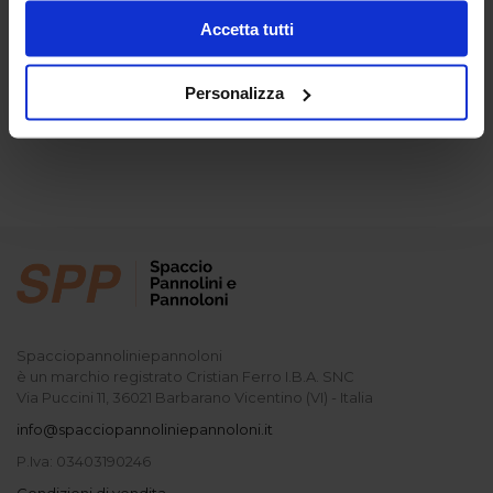
Accetta tutti
Personalizza
Spacciopannoliniepannoloni
è un marchio registrato Cristian Ferro I.B.A. SNC
Via Puccini 11, 36021 Barbarano Vicentino (VI) - Italia
info@spacciopannoliniepannoloni.it
P.Iva: 03403190246
Condizioni di vendita