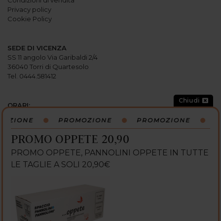
Privacy policy
Cookie Policy
SEDE DI VICENZA
SS 11 angolo Via Garibaldi 2/4
36040 Torri di Quartesolo
Tel. 0444.581412
Chiudi
ORARI:
Lunedi: 15:00-19:30
OZIONE
PROMOZIONE
PROMOZIONE
P
Martedi: 9
:
00-12
:
30 / 15
:
00-19
:
30
Mercoledi: 9
:
00-12
:
30 / 15
:
00-19
:
30
PROMO OPPETE 20,90
Giovedi: 9
:
00-12
:
30 / 15
:
00-19
:
30
Venerdi: 9
:
00-12
:
30 / 15
:
00-19
:
30
PROMO OPPETE, PANNOLINI OPPETE IN TUTTE
Sabato: 9:00-13:00 / 15:00-19:30
LE TAGLIE A SOLI 20,90€
Domenica: CHIUSO
SEGUICI SU: