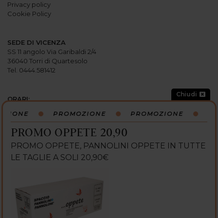
Privacy policy
Cookie Policy
SEDE DI VICENZA
SS 11 angolo Via Garibaldi 2/4
36040 Torri di Quartesolo
Tel. 0444.581412
Chiudi
ORARI:
Lunedi: 15:00-19:30
OZIONE
PROMOZIONE
PROMOZIONE
PR
Martedi: 9
:
00-12
:
30 / 15
:
00-19
:
30
Mercoledi: 9
:
00-12
:
30 / 15
:
00-19
:
30
PROMO OPPETE 20,90
Giovedi: 9
:
00-12
:
30 / 15
:
00-19
:
30
Venerdi: 9
:
00-12
:
30 / 15
:
00-19
:
30
PROMO OPPETE, PANNOLINI OPPETE IN TUTTE
Sabato: 9:00-13:00 / 15:00-19:30
LE TAGLIE A SOLI 20,90€
Domenica: CHIUSO
SEGUICI SU: