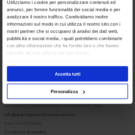
Utilizziamo i cookie per personalizzare contenuti ed
annunci, per fornire funzionalità dei social media e per
analizzare il nostro traffico. Condividiamo inoltre
informazioni sul modo in cui utilizza il nostro sito con i
nostri partner che si occupano di analisi dei dati web,
pubblicità e social media, i quali potrebbero combinarle
Carta a peso
con altre informazioni che ha fornito loro o che hanno
Disponibile solo in negozio
raccolto dal suo utilizzo dei loro servizi.
Accetta tutti
Personalizza
Spacciopannoliniepannoloni
è un marchio registrato Cristian Ferro I.B.A. SNC
Via Puccini 11, 36021 Barbarano Vicentino (VI) - Italia
info@spacciopannoliniepannoloni.it
P.Iva: 03403190246
Condizioni di vendita