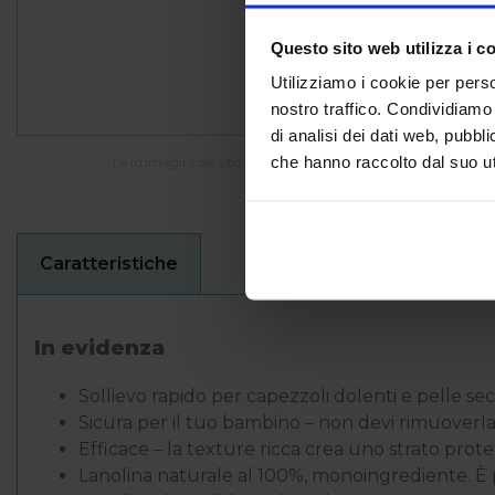
Questo sito web utilizza i c
Utilizziamo i cookie per perso
nostro traffico. Condividiamo 
di analisi dei dati web, pubbl
che hanno raccolto dal suo uti
Le immagini del sito sono indicative e potrebbero differire da
Caratteristiche
In evidenza
Sollievo rapido per capezzoli dolenti e pelle se
Sicura per il tuo bambino – non devi rimuoverla 
Efficace – la texture ricca crea uno strato protet
Lanolina naturale al 100%, monoingrediente. È p