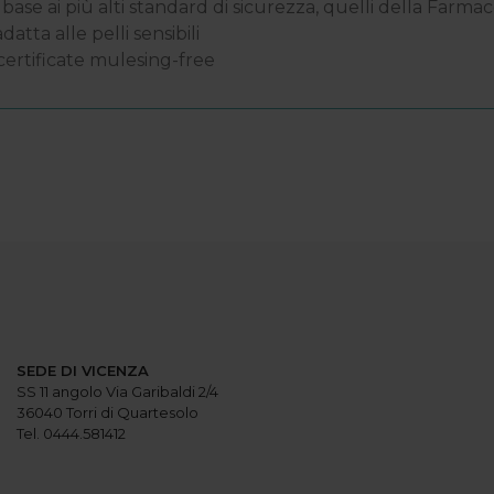
in base ai più alti standard di sicurezza, quelli della F
tta alle pelli sensibili
certificate mulesing-free
PR
SEDE DI VICENZA
SS 11 angolo Via Garibaldi 2/4
36040 Torri di Quartesolo
Tel. 0444.581412