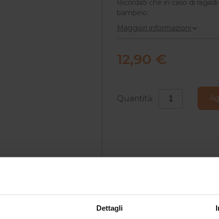
Ricordati che in caso di ragadi
bambino.
Maggiori informazioni
12,90 €
Ag
Quantità:
Dettagli