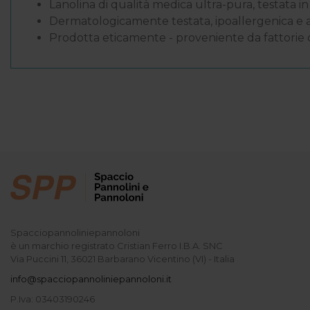
Lanolina di qualità medica ultra-pura, testata 
Dermatologicamente testata, ipoallergenica e ada
Prodotta eticamente - proveniente da fattorie 
Spacciopannoliniepannoloni
è un marchio registrato Cristian Ferro I.B.A. SNC
Via Puccini 11, 36021 Barbarano Vicentino (VI) - Italia
info@spacciopannoliniepannoloni.it
P.Iva: 03403190246