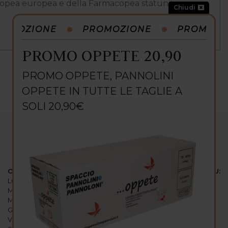
armacopea europea e della Farmacopea statunitense
Chiudi
OMOZIONE
PROMOZIONE
PROMOZIO
PROMO OPPETE 20,90
PROMO OPPETE, PANNOLINI
OPPETE IN TUTTE LE TAGLIE A
SOLI 20,90€
ORARI:
SEGUICI SU:
Lunedi: 15:00-19:30
Martedi: 9
:
00-12
:
30 / 15
:
00-19
:
30
Mercoledi: 9
:
00-12
:
30 / 15
:
00-19
:
30
Giovedi: 9
:
00-12
:
30 / 15
:
00-19
:
30
Venerdi: 9
:
00-12
:
30 / 15
:
00-19
:
30