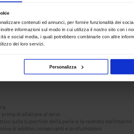
ookie
nalizzare contenuti ed annunci, per fornire funzionalità dei socia
inoltre informazioni sul modo in cui utilizza il nostro sito con i 
icità e social media, i quali potrebbero combinarle con altre inform
lizzo dei loro servizi.
l prodotto disponibile.
Personalizza
cca
prima di allattare al seno
tivo sulla superficie della pelle e la reidrata dall'interno
riva di additivi, conservanti e profumazioni