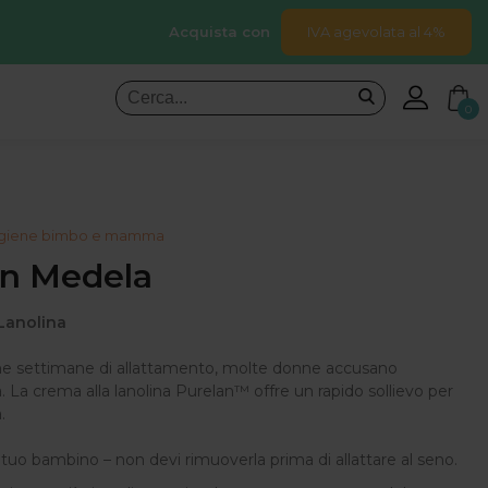
Acquista con
IVA agevolata al 4%
0
 igiene bimbo e mamma
an Medela
Lanolina
rime settimane di allattamento, molte donne accusano
. La crema alla lanolina Purelan™ offre un rapido sollievo per
.
l tuo bambino – non devi rimuoverla prima di allattare al seno.