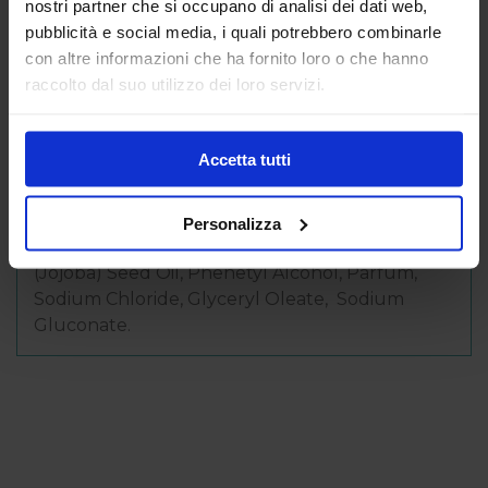
nostri partner che si occupano di analisi dei dati web,
pubblicità e social media, i quali potrebbero combinarle
Caratteristiche
con altre informazioni che ha fornito loro o che hanno
raccolto dal suo utilizzo dei loro servizi.
Ingredienti/Ingredients (INCI/CTFA)
Aqua/ Water, Coco-glucoside, Sodium Lactate,
Accetta tutti
Sodium Lauryl Glucose Carboxylate, Sodium
Coco-Sulfate, Lauryl Glucoside, Cocamidopropyl
Betaine, Argania Spinosa* Kernel Oil, Macadamia
Personalizza
Ternifolia* Seed Oil , Simmondsia Chinensis*
(Jojoba) Seed Oil, Phenetyl Alcohol, Parfum,
Sodium Chloride, Glyceryl Oleate, Sodium
Gluconate.