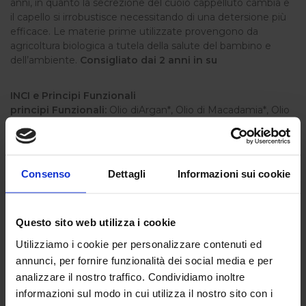
anni, in quanto la secrezione del cuoio cappelluto cambia e
il capello si irrobustisce necessitando di una detersione più
efficace. Le materie prime utilizzate provengono da
agricoltura biologica a tutela della salute del bambino e
dell’ambiente.
Consigliato dai 2 anni in su
INCI e Principi Funzionali
principi Funzionali:
Olio diArgan*, Olio di Macadamia*, Olio
di Jojoba*, Vitamina E.
* Prodotti da Agricoltura Biologica
Maggiori informazioni
Consenso
Dettagli
Informazioni sui cookie
12,90 €
Questo sito web utilizza i cookie
Quantità:
Utilizziamo i cookie per personalizzare contenuti ed
Aggiungi al carrello
annunci, per fornire funzionalità dei social media e per
analizzare il nostro traffico. Condividiamo inoltre
informazioni sul modo in cui utilizza il nostro sito con i