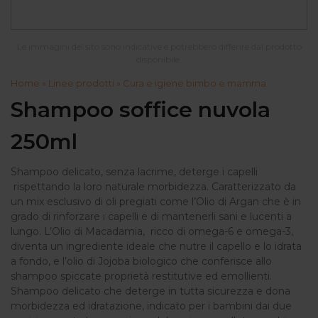
Le immagini del sito sono indicative e potrebbero differire dal prodotto
disponibile.
Home
»
Linee prodotti
»
Cura e igiene bimbo e mamma
Shampoo soffice nuvola
250ml
Shampoo delicato, senza lacrime, deterge i capelli
rispettando la loro naturale morbidezza. Caratterizzato da
un mix esclusivo di oli pregiati come l’Olio di Argan che è in
grado di rinforzare i capelli e di mantenerli sani e lucenti a
lungo. L’Olio di Macadamia, ricco di omega-6 e omega-3,
diventa un ingrediente ideale che nutre il capello e lo idrata
a fondo, e l’olio di Jojoba biologico che conferisce allo
shampoo spiccate proprietà restitutive ed emollienti.
Shampoo delicato che deterge in tutta sicurezza e dona
morbidezza ed idratazione, indicato per i bambini dai due