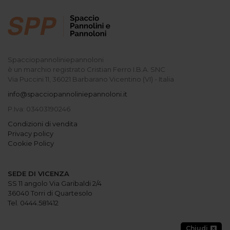
Spacciopannoliniepannoloni
è un marchio registrato Cristian Ferro I.B.A. SNC
Via Puccini 11, 36021 Barbarano Vicentino (VI) - Italia
info@spacciopannoliniepannoloni.it
P.Iva: 03403190246
Condizioni di vendita
Privacy policy
Cookie Policy
SEDE DI VICENZA
SS 11 angolo Via Garibaldi 2/4
36040 Torri di Quartesolo
Tel. 0444.581412
Chiudi