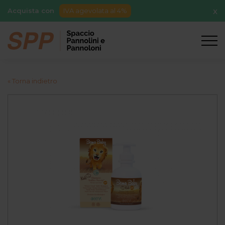
Acquista con
IVA agevolata al 4%
X
« Torna indietro