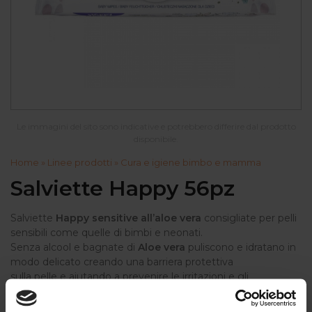
Le immagini del sito sono indicative e potrebbero differire dal prodotto
disponibile.
Home
»
Linee prodotti
»
Cura e igiene bimbo e mamma
Salviette Happy 56pz
Salviette
Happy sensitive all’aloe vera
consigliate per pelli
sensibili come quelle di bimbi e neonati.
Senza alcool e bagnate di
Aloe vera
puliscono e idratano in
modo delicato creando una barriera protettiva
sulla pelle e aiutando a prevenire le irritazioni e gli
arrossamenti.