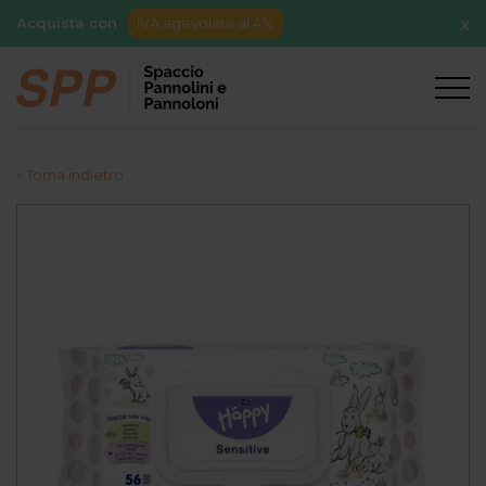
Acquista con
IVA agevolata al 4%
X
« Torna indietro