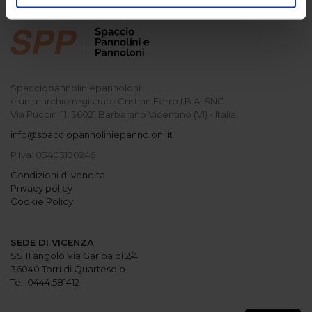
Spacciopannoliniepannoloni
è un marchio registrato Cristian Ferro I.B.A. SNC
Via Puccini 11, 36021 Barbarano Vicentino (VI) - Italia
info@spacciopannoliniepannoloni.it
P.Iva: 03403190246
Condizioni di vendita
Privacy policy
Cookie Policy
SEDE DI VICENZA
SS 11 angolo Via Garibaldi 2/4
36040 Torri di Quartesolo
Tel. 0444.581412