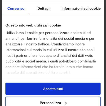
Disponibili in confezioni da 56 pezzi con chiusura pop-up, pH
5.5, senza profumi e senza parabeni.
Consenso
Dettagli
Informazioni sui cookie
2,50 €
Questo sito web utilizza i cookie
Utilizziamo i cookie per personalizzare contenuti ed
annunci, per fornire funzionalità dei social media e per
Quantità disponibile
23
pz.
analizzare il nostro traffico. Condividiamo inoltre
informazioni sul modo in cui utilizza il nostro sito con i
Quantità:
nostri partner che si occupano di analisi dei dati web,
Aggiungi al carrello
pubblicità e social media, i quali potrebbero combinarle
con altre informazioni che ha fornito loro o che hanno
raccolto dal suo utilizzo dei loro servizi.
Accetta tutti
Personalizza