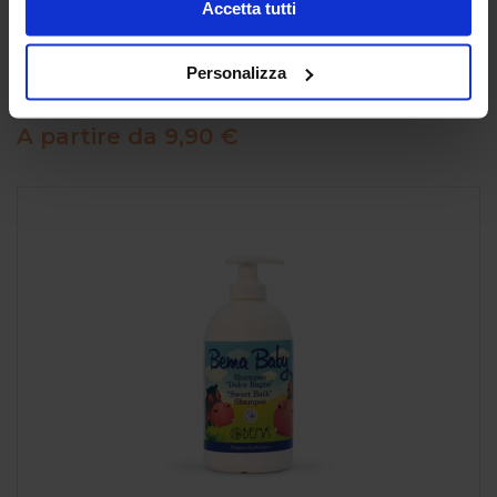
Accetta tutti
Personalizza
Libero "swim pants"
Pannolini per piscina Libero
A partire da
9,90 €