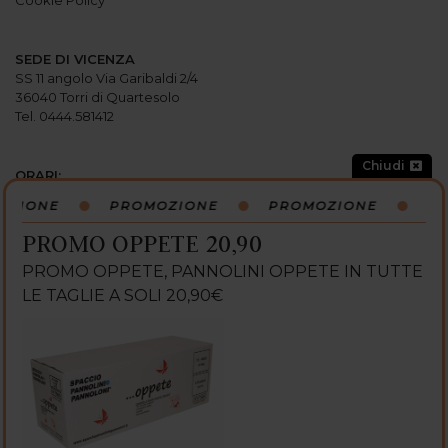
SEDE DI VICENZA
SS 11 angolo Via Garibaldi 2/4
36040 Torri di Quartesolo
Tel. 0444.581412
Chiudi
ORARI:
Lunedi: 15:00-19:30
ZIONE
PROMOZIONE
PROMOZIONE
PR
Martedi: 9
:
00-12
:
30 / 15
:
00-19
:
30
Mercoledi: 9
:
00-12
:
30 / 15
:
00-19
:
30
PROMO OPPETE 20,90
Giovedi: 9
:
00-12
:
30 / 15
:
00-19
:
30
Venerdi: 9
:
00-12
:
30 / 15
:
00-19
:
30
PROMO OPPETE, PANNOLINI OPPETE IN TUTTE
Sabato: 9:00-13:00 / 15:00-19:30
LE TAGLIE A SOLI 20,90€
Domenica: CHIUSO
SEGUICI SU: