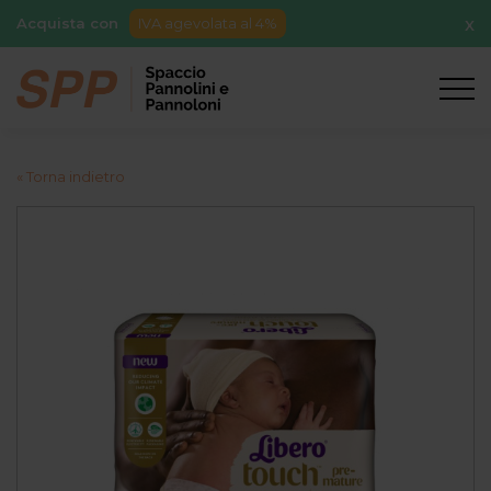
Acquista con
IVA agevolata al 4%
X
« Torna indietro