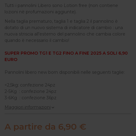
Tutti i pannolini Libero sono Lotion free (non contiene
lozioni nè profumazioni aggiunte).
Nella taglia prematuro, taglia 1 e taglia 2 il pannolino è
dotato di un nuovo sistema di indicatore di cambio : una
nuova striscia all'esterno del pannolino che cambia colore
quando è necessario il cambio!
SUPER PROMO TG1 E TG2 FINO A FINE 2025 A SOLI 6,90
EURO
Pannolini libero new born disponibili nelle seguenti taglie:
<2,5kg: confezione 24pz
2-5Kg : confezione 24pz
3-6Kg : confezione 36pz
Maggiori informazioni
A partire da
6,90 €