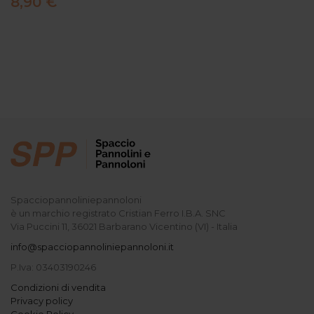
8,90 €
Spacciopannoliniepannoloni
è un marchio registrato Cristian Ferro I.B.A. SNC
Via Puccini 11, 36021 Barbarano Vicentino (VI) - Italia
info@spacciopannoliniepannoloni.it
P.Iva: 03403190246
Condizioni di vendita
Privacy policy
Cookie Policy