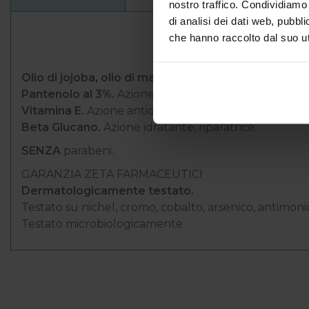
nostro traffico. Condividiamo 
di analisi dei dati web, pubbl
che hanno raccolto dal suo uti
Olio di jojoba, olio di mandorle dolci e olio di lino ra
Pantenolo al 3%.
Azione idratante.
Vitamina E.
Azione antiossidante.
Beta Glucano.
Azione idratante, riparatrice.
SENZA
parabeni.
GARANZIA ZETA FARMACEUTICI
Dermatologicamente testato.
Testato su nichel, cromo, cobalto, arsenico, antimon
Testato microbiologicamente