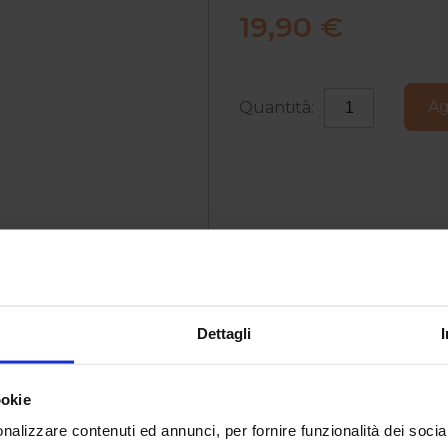
19,90 €
Ag
Quantità:
Dettagli
l prodotto disponibile.
ookie
nalizzare contenuti ed annunci, per fornire funzionalità dei socia