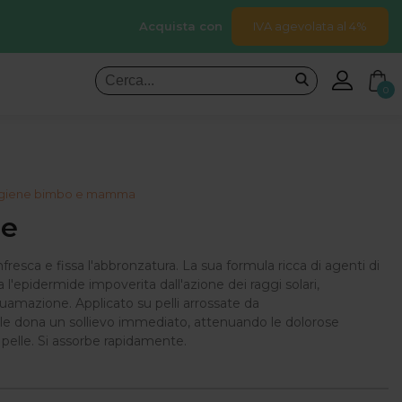
Acquista con
IVA agevolata al 4%
0
 igiene bimbo e mamma
le
nfresca e fissa l'abbronzatura. La sua formula ricca di agenti di
a l'epidermide impoverita dall'azione dei raggi solari,
quamazione. Applicato su pelli arrossate da
ole dona un sollievo immediato, attenuando le dolorose
 pelle. Si assorbe rapidamente.