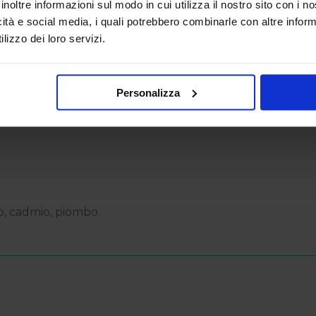
inoltre informazioni sul modo in cui utilizza il nostro sito con i 
icità e social media, i quali potrebbero combinarle con altre inform
lizzo dei loro servizi.
ffinato.
Azione nutriente, emolliente.
Personalizza
io, cadmio, piombo.
PR