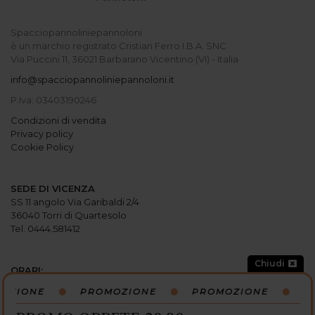
Spacciopannoliniepannoloni
è un marchio registrato Cristian Ferro I.B.A. SNC
Via Puccini 11, 36021 Barbarano Vicentino (VI) - Italia
info@spacciopannoliniepannoloni.it
P.Iva: 03403190246
Condizioni di vendita
Privacy policy
Cookie Policy
SEDE DI VICENZA
SS 11 angolo Via Garibaldi 2/4
36040 Torri di Quartesolo
Tel. 0444.581412
Chiudi
ORARI:
Lunedi: 15:00-19:30
OZIONE
PROMOZIONE
PROMOZIONE
P
Martedi: 9
:
00-12
:
30 / 15
:
00-19
:
30
Mercoledi: 9
:
00-12
:
30 / 15
:
00-19
:
30