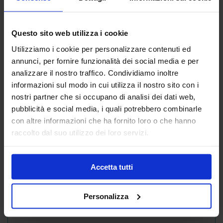
Questo sito web utilizza i cookie
È testato sotto controllo dermatologico e
Utilizziamo i cookie per personalizzare contenuti ed
pediatrico per garantire sicurezza fin dalla
annunci, per fornire funzionalità dei social media e per
nascita (anche per i neonati dimessi dalla
analizzare il nostro traffico. Condividiamo inoltre
neonatologia). Ipoallergenico: formulato per
informazioni sul modo in cui utilizza il nostro sito con i
minimizzare il rischio di reazioni allergiche e
nostri partner che si occupano di analisi dei dati web,
garantire elevata tollerabilità.
pubblicità e social media, i quali potrebbero combinarle
con altre informazioni che ha fornito loro o che hanno
Ingredienti
raccolto dal suo utilizzo dei loro servizi.
Perseose d'
Avocado
bio:
è il nostro attivo
principale brevettato per proteggere la
Accetta tutti
barriera cutanea, idratare e preservare il
capitale cellulare della pelle
Personalizza
Schisandra bio:
lenisce e aiuta a limitare i
segni di reattività cutanea