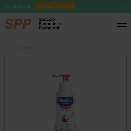
Acquista con
IVA agevolata al 4%
X
« Torna indietro