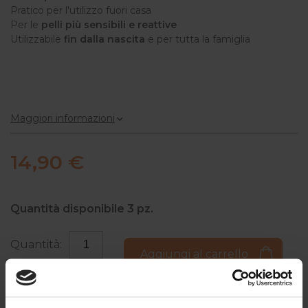
Pratico per l'utilizzo fuori casa
Per le
pelli più sensibili e reattive
Utilizzabile
fin dalla nascita
e per tutta la famiglia
Maggiori informazioni
14,90 €
Quantità disponibile
3
pz.
Quantità:
Aggiungi al carrello