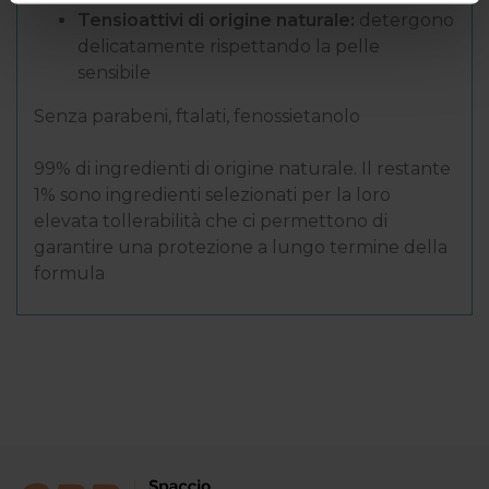
Tensioattivi di origine naturale:
detergono
delicatamente rispettando la pelle
sensibile
Senza parabeni, ftalati, fenossietanolo
99% di ingredienti di origine naturale. Il restante
1% sono ingredienti selezionati per la loro
elevata tollerabilità che ci permettono di
garantire una protezione a lungo termine della
formula