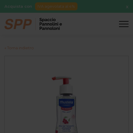
Acquista con
IVA agevolata al 4%
X
« Torna indietro