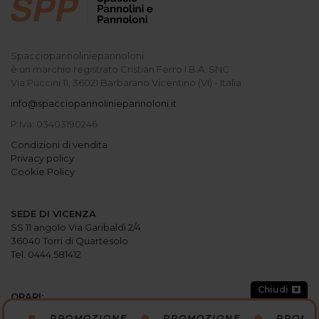
Spacciopannoliniepannoloni
è un marchio registrato Cristian Ferro I.B.A. SNC
Via Puccini 11, 36021 Barbarano Vicentino (VI) - Italia
info@spacciopannoliniepannoloni.it
P.Iva: 03403190246
Condizioni di vendita
Privacy policy
Cookie Policy
SEDE DI VICENZA
SS 11 angolo Via Garibaldi 2/4
36040 Torri di Quartesolo
Tel. 0444.581412
Chiudi
ORARI:
Lunedi: 15:00-19:30
NE
PROMOZIONE
PROMOZIONE
PROMO