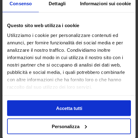
Consenso
Dettagli
Informazioni sui cookie
Caratteristiche
Questo sito web utilizza i cookie
È testato sotto controllo dermatologico e
Utilizziamo i cookie per personalizzare contenuti ed
pediatrico per garantire sicurezza fin dalla
annunci, per fornire funzionalità dei social media e per
nascita (anche per i neonati dimessi dalla
analizzare il nostro traffico. Condividiamo inoltre
neonatologia). Ipoallergenico: formulato per
informazioni sul modo in cui utilizza il nostro sito con i
minimizzare il rischio di reazioni allergiche e
nostri partner che si occupano di analisi dei dati web,
garantire elevata tollerabilità.
pubblicità e social media, i quali potrebbero combinarle
con altre informazioni che ha fornito loro o che hanno
raccolto dal suo utilizzo dei loro servizi.
Ingredienti
Perseose d'
Avocado:
è il nostro attivo
principale brevettato per proteggere la
Accetta tutti
barriera cutanea, idratare e preservare il
capitale cellulare della pelle
Personalizza
Schisandra bio:
lenisce e aiuta a limitare i
segni di reattività cutanea