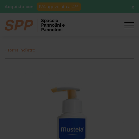
Acquista con
IVA agevolata al 4%
X
« Torna indietro