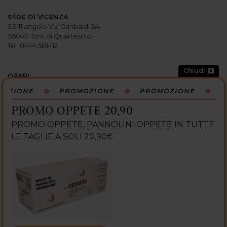
SEDE DI VICENZA
SS 11 angolo Via Garibaldi 2/4
36040 Torri di Quartesolo
Tel. 0444.581412
Chiudi
ORARI:
Lunedi: 15:00-19:30
OZIONE
PROMOZIONE
PROMOZIONE
P
Martedi: 9
:
00-12
:
30 / 15
:
00-19
:
30
Mercoledi: 9
:
00-12
:
30 / 15
:
00-19
:
30
PROMO OPPETE 20,90
Giovedi: 9
:
00-12
:
30 / 15
:
00-19
:
30
PROMO OPPETE, PANNOLINI OPPETE IN TUTTE
Venerdi: 9
:
00-12
:
30 / 15
:
00-19
:
30
Sabato: 9:00-13:00 / 15:00-19:30
LE TAGLIE A SOLI 20,90€
Domenica: CHIUSO
SEGUICI SU:
Powered with GetFast®