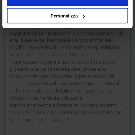
Personalizza
Pelle Secca
A partire dalla nascita e fino a circa i due anni di
età, la pelle dei bambini è particolarmente
fragile e necessita di un'idratazione quotidiana.
In alcuni bambini si potrebbero anche
manifestare segnali di pelle secca fin dai primi
giorni di vita: pelle ruvida, che tende alla
desquamazione. Dato che la pelle secca dei
bambini necessita di più protezione rispetto alla
pelle normale, Mustela® offre una linea di
prodotti nutrienti da utilizzare
quotidianamente e formulati con ingredienti
specifici non solo per proteggere e idratare, ma
anche per nutrire la pelle.