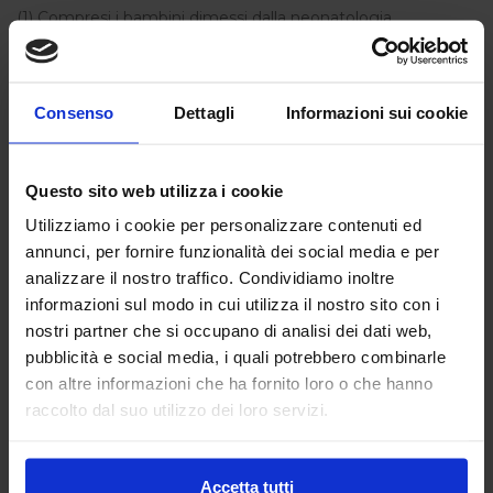
(1) Compresi i bambini dimessi dalla neonatologia.
Ideale per nutrire e detergere la pelle secca del tuo
bambino.
Consenso
Dettagli
Informazioni sui cookie
Maggiori informazioni
Questo sito web utilizza i cookie
14,90 €
Utilizziamo i cookie per personalizzare contenuti ed
annunci, per fornire funzionalità dei social media e per
analizzare il nostro traffico. Condividiamo inoltre
informazioni sul modo in cui utilizza il nostro sito con i
Quantità:
Aggiungi al carrello
nostri partner che si occupano di analisi dei dati web,
pubblicità e social media, i quali potrebbero combinarle
con altre informazioni che ha fornito loro o che hanno
raccolto dal suo utilizzo dei loro servizi.
Caratteristiche
Accetta tutti