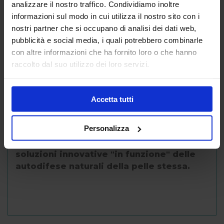
analizzare il nostro traffico. Condividiamo inoltre
informazioni sul modo in cui utilizza il nostro sito con i
nostri partner che si occupano di analisi dei dati web,
Caratteristiche
pubblicità e social media, i quali potrebbero combinarle
con altre informazioni che ha fornito loro o che hanno
raccolto dal suo utilizzo dei loro servizi.
LINEA FIOCCHI DI RISO
Accetta tutti
Fiocchi di Riso si prende cura della salute
del tuo bambino e del suo benessere,
Personalizza
ogni prodotto rispetta il patrimonio della
crescita e sviluppo del bambino con
soluzioni innovative "in funzione" delle
autodifese naturali della pelle stessa.