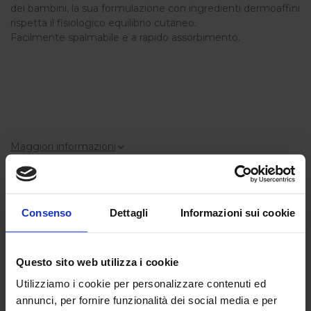
dei bambini, la sua formulazione con ingredienti dermoaffini
rispetta il fisiologico equilibrio cutaneo.
Facilmente spalmabile e a rapido assorbimento.
Maggiori informazioni
12,90 €
Consenso
Dettagli
Informazioni sui cookie
Quantità disponibile
5
pz.
Questo sito web utilizza i cookie
Quantità:
Aggiungi al carrello
Utilizziamo i cookie per personalizzare contenuti ed
annunci, per fornire funzionalità dei social media e per