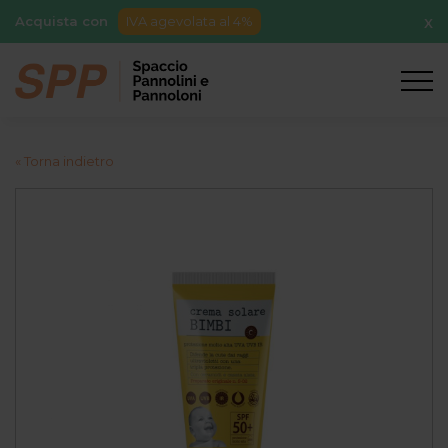
Acquista con
IVA agevolata al 4%
X
« Torna indietro