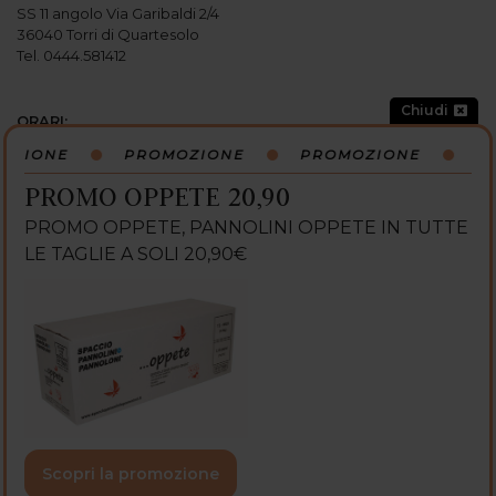
SS 11 angolo Via Garibaldi 2/4
36040 Torri di Quartesolo
Tel. 0444.581412
Chiudi
ORARI:
Lunedi: 15:00-19:30
OZIONE
PROMOZIONE
PROMOZIONE
P
Martedi: 9
:
00-12
:
30 / 15
:
00-19
:
30
Mercoledi: 9
:
00-12
:
30 / 15
:
00-19
:
30
PROMO OPPETE 20,90
Giovedi: 9
:
00-12
:
30 / 15
:
00-19
:
30
PROMO OPPETE, PANNOLINI OPPETE IN TUTTE
Venerdi: 9
:
00-12
:
30 / 15
:
00-19
:
30
Sabato: 9:00-13:00 / 15:00-19:30
LE TAGLIE A SOLI 20,90€
Domenica: CHIUSO
SEGUICI SU:
Powered with GetFast®
Design by
Minds Agency
Scopri la promozione