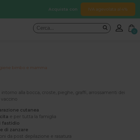
Acquista con
IVA agevolata al 4%
0
 igiene bimbo e mamma
: intorno alla bocca, croste, pieghe, graffi, arrossamenti dei
o vaccino
parazione cutanea
cita
e per tutta la famiglia
 fastidio
e di zanzare
zioni da post depilazione e rasatura