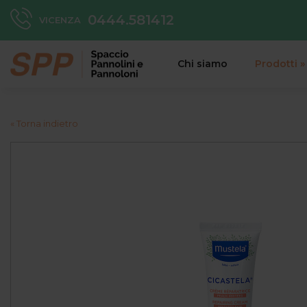
0444.581412
VICENZA
Chi siamo
Prodotti
»
« Torna indietro