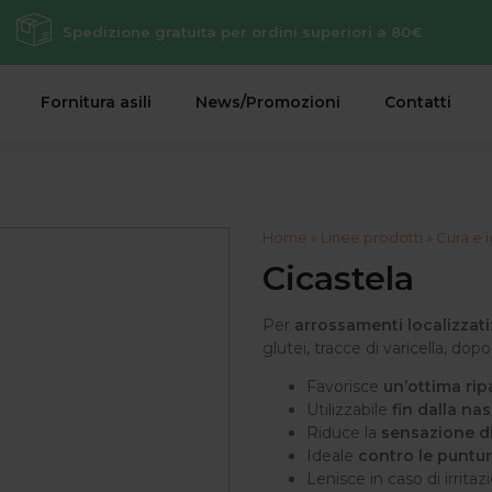
Spedizione gratuita per ordini superiori a 80€
Fornitura asili
News/Promozioni
Contatti
Home
»
Linee prodotti
»
Cura e
Cicastela
Per
arrossamenti localizzati
glutei, tracce di varicella, dop
Favorisce
un’ottima ri
Utilizzabile
fin dalla nas
Riduce la
sensazione di
Ideale
contro le puntur
Lenisce in caso di irrita