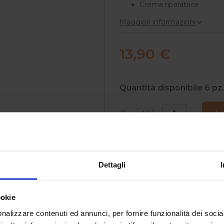
Crema riparatrice
Maggiori informazioni
13,90 €
Quantità disponibile
6
pz.
Ag
Quantità:
Dettagli
l prodotto disponibile.
ookie
nalizzare contenuti ed annunci, per fornire funzionalità dei socia