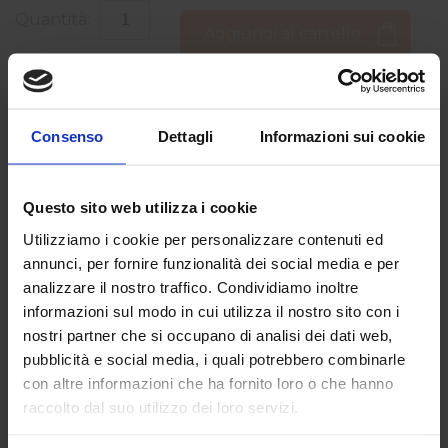
Quantità:
Aggiungi al carrello
Consenso
Dettagli
Informazioni sui cookie
Caratteristiche
Questo sito web utilizza i cookie
Sin dalla sua fondazione Weleda ha
Utilizziamo i cookie per personalizzare contenuti ed
annunci, per fornire funzionalità dei social media e per
posto grande attenzione alla
analizzare il nostro traffico. Condividiamo inoltre
responsabilità sociale, ambientale ed
informazioni sul modo in cui utilizza il nostro sito con i
economica. I prodotti sono studiati
nostri partner che si occupano di analisi dei dati web,
appositamente per rispondere alle
pubblicità e social media, i quali potrebbero combinarle
esigenze specifiche di ogni persona,
con altre informazioni che ha fornito loro o che hanno
contribuendo al benessere in
raccolto dal suo utilizzo dei loro servizi.
generale e all'equilibrio di corpo e