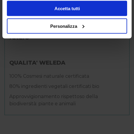
mente. Questa non è una strategia
Accetta tutti
di vendita, bensì i valori e i principi su
cui si fonda l'azienda e che
Personalizza
continueranno a guidarla anche in
futuro
QUALITA' WELEDA
100% Cosmesi naturale certificata
80% ingredienti vegetali certificati bio
Approvvigionamento rispettoso della
biodiversità: piante e animali