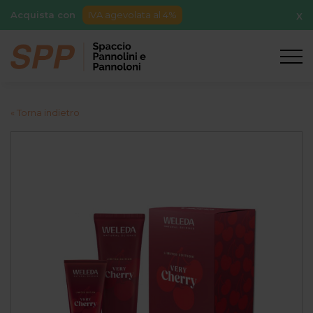
Acquista con
IVA agevolata al 4%
X
« Torna indietro