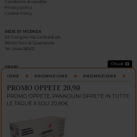
Condizioni di vendita
Privacy policy
Cookie Policy
SEDE DI VICENZA
SS 11 angolo Via Garibaldi 2/4
36040 Torri di Quartesolo
Tel. 0444.581412
Chiudi
ORARI:
Lunedi: 15:00-19:30
OZIONE
PROMOZIONE
PROMOZIONE
PR
Martedi: 9
:
00-12
:
30 / 15
:
00-19
:
30
Mercoledi: 9
:
00-12
:
30 / 15
:
00-19
:
30
PROMO OPPETE 20,90
Giovedi: 9
:
00-12
:
30 / 15
:
00-19
:
30
Venerdi: 9
:
00-12
:
30 / 15
:
00-19
:
30
PROMO OPPETE, PANNOLINI OPPETE IN TUTTE
Sabato: 9:00-13:00 / 15:00-19:30
LE TAGLIE A SOLI 20,90€
Domenica: CHIUSO
SEGUICI SU: