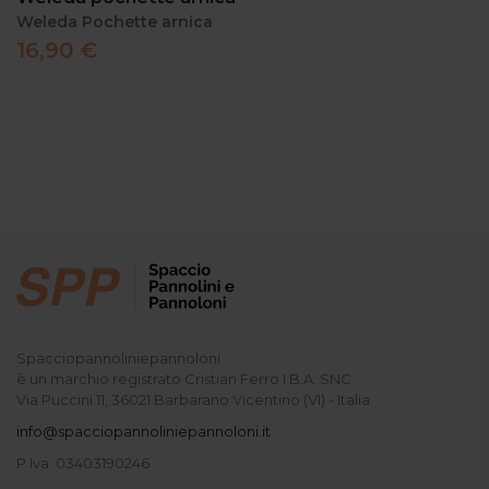
Weleda Pochette arnica
16,90 €
Spacciopannoliniepannoloni
è un marchio registrato Cristian Ferro I.B.A. SNC
Via Puccini 11, 36021 Barbarano Vicentino (VI) - Italia
info@spacciopannoliniepannoloni.it
P.Iva: 03403190246