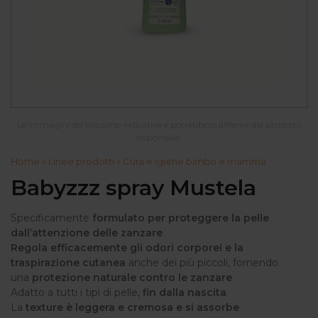
Le immagini del sito sono indicative e potrebbero differire dal prodotto
disponibile.
Home
»
Linee prodotti
»
Cura e igiene bimbo e mamma
Babyzzz spray Mustela
Specificamente
formulato per proteggere la pelle
dall’attenzione delle zanzare
Regola efficacemente gli odori corporei e la
traspirazione cutanea
anche dei più piccoli, fornendo
una
protezione naturale contro le zanzare
Adatto a tutti i tipi di pelle,
fin dalla nascita
La
texture è leggera e cremosa e si assorbe