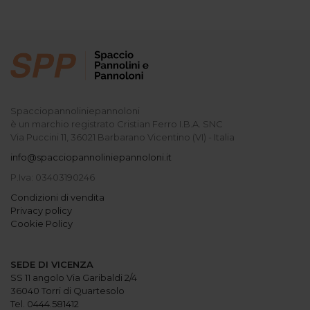
Spacciopannoliniepannoloni
è un marchio registrato Cristian Ferro I.B.A. SNC
Via Puccini 11, 36021 Barbarano Vicentino (VI) - Italia
info@spacciopannoliniepannoloni.it
P.Iva: 03403190246
Condizioni di vendita
Privacy policy
Cookie Policy
SEDE DI VICENZA
SS 11 angolo Via Garibaldi 2/4
36040 Torri di Quartesolo
Tel. 0444.581412