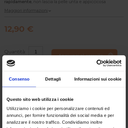
rapidamente
, non lascia la pelle unta e appiccicosa
Maggiori informazioni
12,90 €
Quantità:
Aggiungi al carrello
Consenso
Dettagli
Informazioni sui cookie
Caratteristiche
Questo sito web utilizza i cookie
È testato sotto controllo dermatologico e
Utilizziamo i cookie per personalizzare contenuti ed
pediatrico per garantire sicurezza fin dalla
annunci, per fornire funzionalità dei social media e per
nascita. Ipoallergenico: formulato per
analizzare il nostro traffico. Condividiamo inoltre