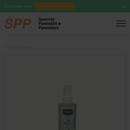
Acquista con
IVA agevolata al 4%
X
« Torna indietro