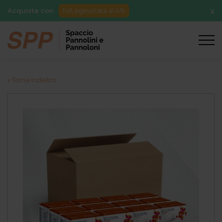
Acquista con
IVA agevolata al 4%
X
« Torna indietro