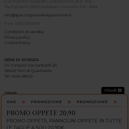
è un marchio registrato Cristian Ferro I.B.A. SNC
Via Puccini 11, 36021 Barbarano Vicentino (VI) - Italia
info@spacciopannoliniepannoloni.it
P.Iva: 03403190246
Condizioni di vendita
Privacy policy
Cookie Policy
SEDE DI VICENZA
SS 11 angolo Via Garibaldi 2/4
36040 Torri di Quartesolo
Tel. 0444.581412
Chiudi
ORARI:
Lunedi: 15:00-19:30
ZIONE
PROMOZIONE
PROMOZIONE
PR
Martedi: 9
:
00-12
:
30 / 15
:
00-19
:
30
Mercoledi: 9
:
00-12
:
30 / 15
:
00-19
:
30
PROMO OPPETE 20,90
Giovedi: 9
:
00-12
:
30 / 15
:
00-19
:
30
PROMO OPPETE, PANNOLINI OPPETE IN TUTTE
Venerdi: 9
:
00-12
:
30 / 15
:
00-19
:
30
Sabato: 9:00-13:00 / 15:00-19:30
LE TAGLIE A SOLI 20,90€