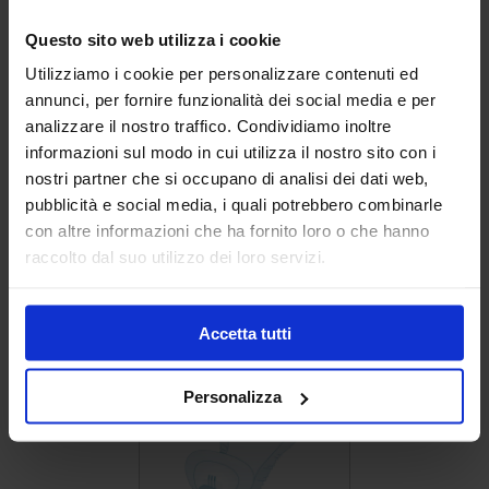
esterno senza l'utilizzo di polietilene. I bordi
Questo sito web utilizza i cookie
laterali, opportunamente ripiegati, assicurano
delicatezza scongiurando il rischio di fastidiosi e
Utilizziamo i cookie per personalizzare contenuti ed
dannosi sfregamenti.
annunci, per fornire funzionalità dei social media e per
analizzare il nostro traffico. Condividiamo inoltre
informazioni sul modo in cui utilizza il nostro sito con i
nostri partner che si occupano di analisi dei dati web,
pubblicità e social media, i quali potrebbero combinarle
con altre informazioni che ha fornito loro o che hanno
raccolto dal suo utilizzo dei loro servizi.
Accetta tutti
Personalizza