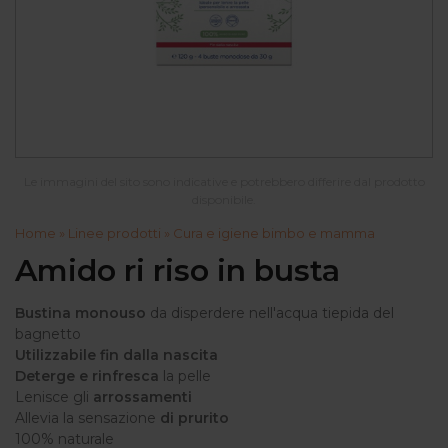
Le immagini del sito sono indicative e potrebbero differire dal prodotto
disponibile.
Home
»
Linee prodotti
»
Cura e igiene bimbo e mamma
Amido ri riso in busta
Bustina monouso
da disperdere nell'acqua tiepida del
bagnetto
Utilizzabile fin dalla nascita
Deterge e rinfresca
la pelle
Lenisce gli
arrossamenti
Allevia la sensazione
di prurito
100% naturale