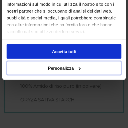
Caratteristiche
informazioni sul modo in cui utilizza il nostro sito con i
nostri partner che si occupano di analisi dei dati web,
pubblicità e social media, i quali potrebbero combinarle
È testato sotto controllo pediatrico per
con altre informazioni che ha fornito loro o che hanno
garantire sicurezza fin dalla nascita.
raccolto dal suo utilizzo dei loro servizi.
Ingredienti
Accetta tutti
Amido di riso
: un preparato specifico per
detergere e lenire gli arrossamenti cutanei
di neonati e bambini, donando subito una
Personalizza
sensazione di freschezza e sollievo
100% Amido di riso puro (in polvere)
ORYZA SATIVA STARCH