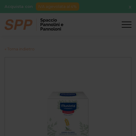
Acquista con
IVA agevolata al 4%
X
« Torna indietro