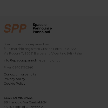
Spacciopannoliniepannoloni
è un marchio registrato Cristian Ferro I.B.A. SNC
Via Puccini 11, 36021 Barbarano Vicentino (VI) - Italia
info@spacciopannoliniepannoloni.it
P.Iva: 03403190246
Condizioni di vendita
Privacy policy
Cookie Policy
SEDE DI VICENZA
SS 11 angolo Via Garibaldi 2/4
36040 Torri di Quartesolo