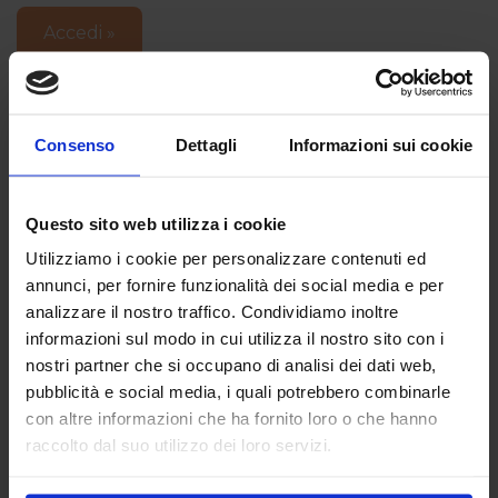
Accedi »
Sei un nuovo utente?
Registrati »
Consenso
Dettagli
Informazioni sui cookie
Questo sito web utilizza i cookie
Utilizziamo i cookie per personalizzare contenuti ed
annunci, per fornire funzionalità dei social media e per
analizzare il nostro traffico. Condividiamo inoltre
informazioni sul modo in cui utilizza il nostro sito con i
Spacciopannoliniepannoloni
nostri partner che si occupano di analisi dei dati web,
è un marchio registrato Cristian Ferro I.B.A. SNC
pubblicità e social media, i quali potrebbero combinarle
Via Puccini 11, 36021 Barbarano Vicentino (VI) - Italia
con altre informazioni che ha fornito loro o che hanno
info@spacciopannoliniepannoloni.it
raccolto dal suo utilizzo dei loro servizi.
P.Iva: 03403190246
Condizioni di vendita